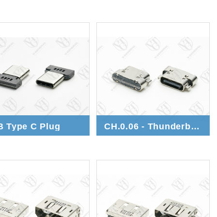
 Type C Plug
CH.0.06 - Thunderbolt™ 4