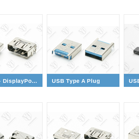
CH.4.13 - DisplayPort 1.4a
USB Type A Plug
USB