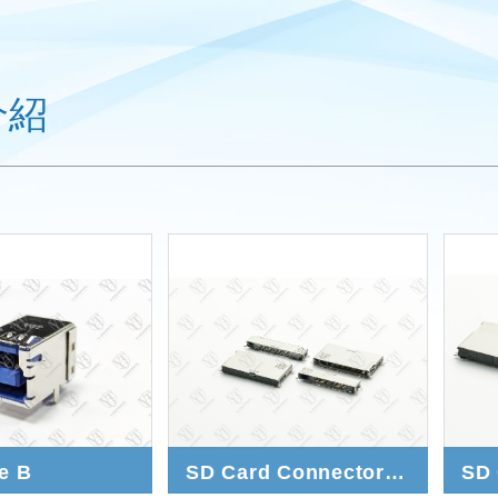
介紹
e B
SD Card Connector 8.0 / 8.1