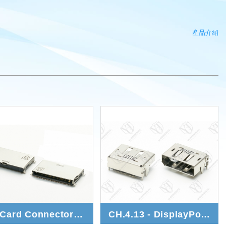
產品介紹
SD Card Connector 7.0 / 8.1
CH.4.13 - DisplayPort 2.0