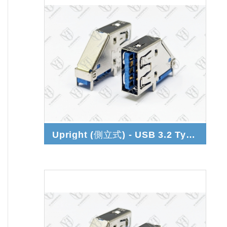
Upright (側立式) - USB 3.2 Type A Gen.2