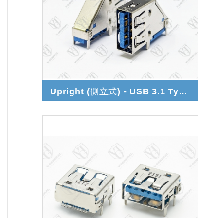
Upright (側立式) - USB 3.1 Type A Gen.1